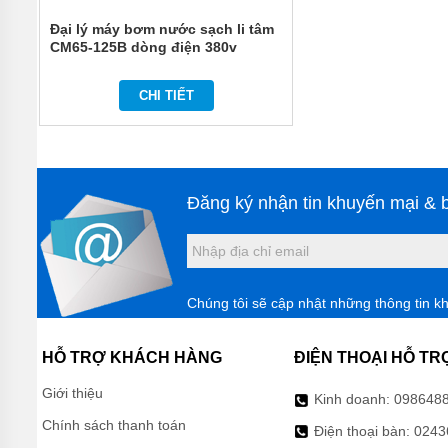
MÁY
BƠM
Đại lý máy bơm nước sạch li tâm
BÁNH
CM65-125B dòng điện 380v
RĂNG
VARISCO
CHI TIẾT
MÁY
BƠM
BÁNH
RĂNG
NATION
PUMP -
Đăng ký nhận tin khuyến mại & b
NTP
MÁY BƠM
BÁNH
RĂNG
INTERNAL
Chúng tôi sẽ cập nhật những thông tin k
GEAR
PUMP
HỖ TRỢ KHÁCH HÀNG
ĐIỆN THOẠI HỖ TR
MÁY
BƠM
Giới thiệu
BÁNH
Kinh doanh:
098648
RĂNG
Chính sách thanh toán
LOBE -
Điện thoại bàn:
0243
DONJOY