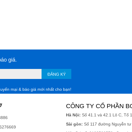
áo giá.
ĐĂNG KÝ
huyến mại & báo giá mới nhất cho bạn!
Ợ
CÔNG TY CỔ PHẦN B
Hà Nội:
Số 41.1 và 42.1 Lô C, Tổ 
8886
Sài gòn:
Số 117 đường Nguyễn tư 
6276669