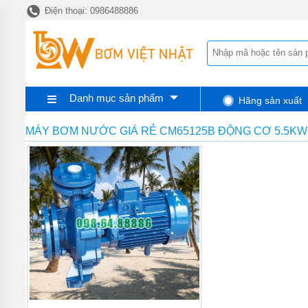
Điện thoại: 0986488886
TRANG
CHỦ
MÁY BƠM
BÁNH RĂNG
HEBEI
HENGSHENG
Danh mục sản phẩm
Hãng sản xuất
MÁY
BƠM
BÁNH
MÁY BƠM NƯỚC GIÁ RẺ CM65125B ĐỘNG CƠ 5.5KW
RĂNG
PIUSI
MÁY
BƠM
BÁNH
RĂNG
TUTHILL
MÁY
BƠM
BÁNH
RĂNG
FURNAN