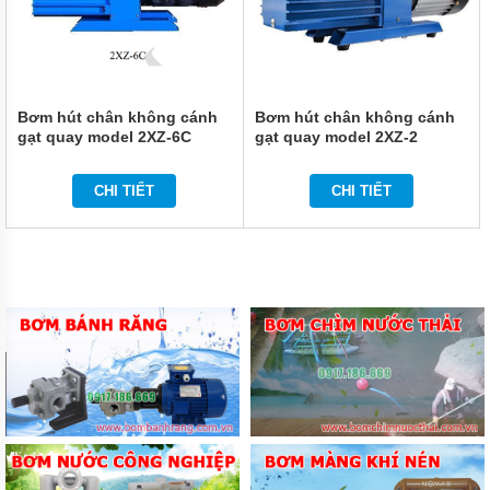
MÁY
BƠM
BÁNH
RĂNG
VIKING
Bơm hút chân không cánh
Bơm hút chân không cánh
gạt quay model 2XZ-6C
gạt quay model 2XZ-2
MÁY
BƠM
BÁNH
CHI TIẾT
CHI TIẾT
RĂNG
KCB
MÁY
BƠM
BÁNH
RĂNG
2CY
VÀ
YCB
MÁY
BƠM
BÁNH
RĂNG
SUNNY
KING