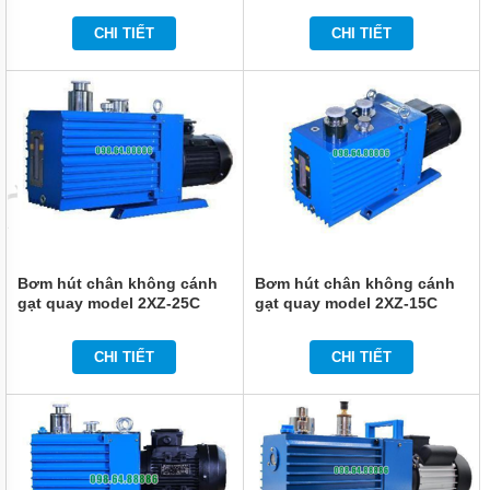
MÁY
BƠM
CHI TIẾT
CHI TIẾT
BÁNH
RĂNG
VARISCO
MÁY
BƠM
BÁNH
RĂNG
NATION
PUMP -
NTP
MÁY BƠM
Bơm hút chân không cánh
Bơm hút chân không cánh
BÁNH
RĂNG
gạt quay model 2XZ-25C
gạt quay model 2XZ-15C
INTERNAL
GEAR
PUMP
CHI TIẾT
CHI TIẾT
MÁY
BƠM
BÁNH
RĂNG
LOBE -
DONJOY