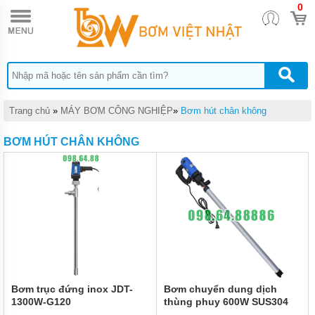
0
TRANG
CHỦ
MÁY BƠM
BÁNH RĂNG
HEBEI
HENGSHENG
MÁY
Trang chủ
»
MÁY BƠM CÔNG NGHIỆP
»
Bơm hút chân không
BƠM
BÁNH
BƠM HÚT CHÂN KHÔNG
RĂNG
PIUSI
MÁY
BƠM
BÁNH
RĂNG
TUTHILL
MÁY
BƠM
BÁNH
RĂNG
Bơm trục đứng inox JDT-
Bơm chuyển dung dịch
FURNAN
1300W-G120
thùng phuy 600W SUS304