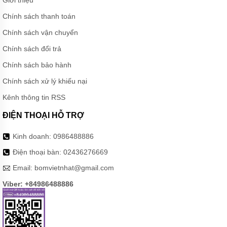
MÁY
BƠM
Chính sách thanh toán
BÁNH
RĂNG
Chính sách vận chuyển
HÓA
CHẤT
Chính sách đổi trả
MÁY
Chính sách bảo hành
BƠM
ĐỘ
Chính sách xử lý khiếu nại
NHỚT
CAO
Kênh thông tin RSS
MÁY
ĐIỆN THOẠI HỖ TRỢ
BƠM
CÔNG
Kinh doanh:
0986488886
NGHIỆP
Điện thoại bàn:
02436276669
TIN
TỨC
Email:
bomvietnhat@gmail.com
Viber: +84986488886
GIỚI
THIỆU
SẢN
PHẨM
MỚI