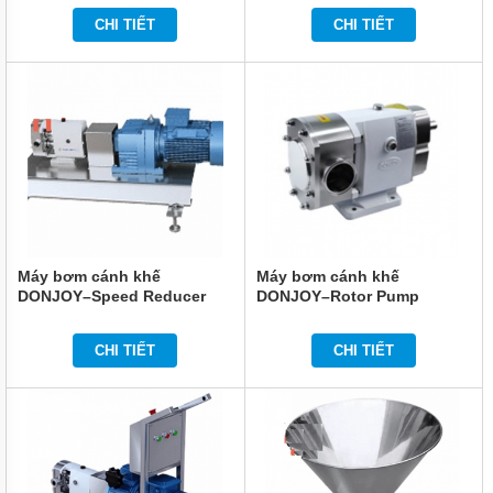
CHI TIẾT
CHI TIẾT
MÁY
BƠM
BÁNH
RĂNG
BOTOU
MÁY
BƠM
BÁNH
RĂNG
MAGNUS
MÁY
Máy bơm cánh khế
Máy bơm cánh khế
BƠM
BÁNH
DONJOY–Speed Reducer
DONJOY–Rotor Pump
RĂNG
SEEMSAN
CHI TIẾT
CHI TIẾT
MÁY
BƠM
BÁNH
RĂNG
THỦY
LỰC