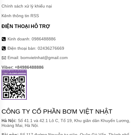
Chính sách xử lý khiếu nại
Kênh thông tin RSS
ĐIỆN THOẠI HỖ TRỢ
Kinh doanh:
0986488886
Điện thoại bàn:
02436276669
Email:
bomvietnhat@gmail.com
Viber: +84986488886
CÔNG TY CỔ PHẦN BƠM VIỆT NHẬT
Hà Nội:
Số 41.1 và 42.1 Lô C, Tổ 19, Khu giãn dân Khuyến Lương,
Hoàng Mai, Hà Nội.
Sài gòn:
Số 117 đường Nguyễn tư giản, Quận Gò Vấp, Thành phố