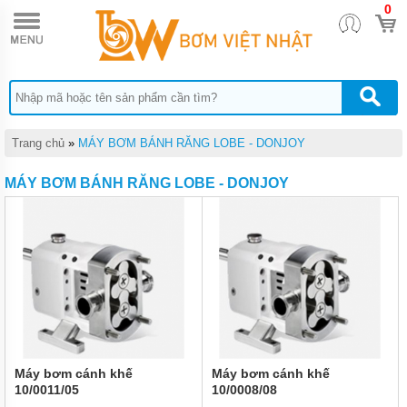
0
TRANG
CHỦ
MÁY BƠM
BÁNH RĂNG
HEBEI
HENGSHENG
MÁY
Trang chủ
»
MÁY BƠM BÁNH RĂNG LOBE - DONJOY
BƠM
BÁNH
MÁY BƠM BÁNH RĂNG LOBE - DONJOY
RĂNG
PIUSI
MÁY
BƠM
BÁNH
RĂNG
TUTHILL
MÁY
BƠM
BÁNH
RĂNG
Máy bơm cánh khế
Máy bơm cánh khế
FURNAN
10/0011/05
10/0008/08