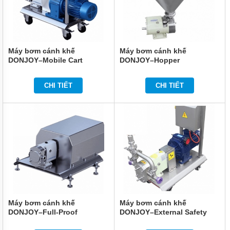
MÁY
BƠM
BÁNH
RĂNG
HÓA
CHẤT
Máy bơm cánh khế
Máy bơm cánh khế
DONJOY–Mobile Cart
DONJOY–Hopper
MÁY
BƠM
ĐỘ
CHI TIẾT
CHI TIẾT
NHỚT
CAO
MÁY
BƠM
CÔNG
NGHIỆP
TIN
TỨC
GIỚI
THIỆU
SẢN
Máy bơm cánh khế
Máy bơm cánh khế
PHẨM
DONJOY–Full-Proof
DONJOY–External Safety
MỚI
Protection
Valve