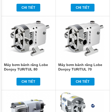
MÁY
BƠM
CHI TIẾT
CHI TIẾT
BÁNH
RĂNG
VARISCO
MÁY
BƠM
BÁNH
RĂNG
NATION
PUMP -
NTP
MÁY BƠM
Máy bơm bánh răng Lobe
Máy bơm bánh răng Lobe
BÁNH
RĂNG
Donjoy TUR/TUL 80
Donjoy TUR/TUL 70
INTERNAL
GEAR
PUMP
CHI TIẾT
CHI TIẾT
MÁY
BƠM
BÁNH
RĂNG
LOBE -
DONJOY