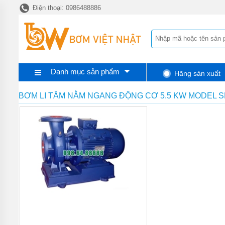
Điện thoại: 0986488886
TRANG
CHỦ
MÁY BƠM
BÁNH RĂNG
HEBEI
HENGSHENG
Danh mục sản phẩm
Hãng sản xuất
MÁY
BƠM
BÁNH
BƠM LI TÂM NẰM NGANG ĐỘNG CƠ 5.5 KW MODEL SL
RĂNG
PIUSI
MÁY
BƠM
BÁNH
RĂNG
TUTHILL
MÁY
BƠM
BÁNH
RĂNG
FURNAN