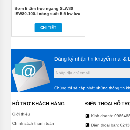
MÁY
BƠM
Bơm li tâm trục ngang SLW80-
BÁNH
ISW80-100-I công suất 5.5 kw lưu
RĂNG
lượng 130 m3/h
VARISCO
CHI TIẾT
MÁY
BƠM
BÁNH
RĂNG
NATION
PUMP -
Đăng ký nhận tin khuyến mại & b
NTP
MÁY BƠM
BÁNH
RĂNG
INTERNAL
Chúng tôi sẽ cập nhật những thông tin k
GEAR
PUMP
HỖ TRỢ KHÁCH HÀNG
ĐIỆN THOẠI HỖ TR
MÁY
BƠM
Giới thiệu
BÁNH
Kinh doanh:
098648
RĂNG
Chính sách thanh toán
LOBE -
Điện thoại bàn:
0243
DONJOY