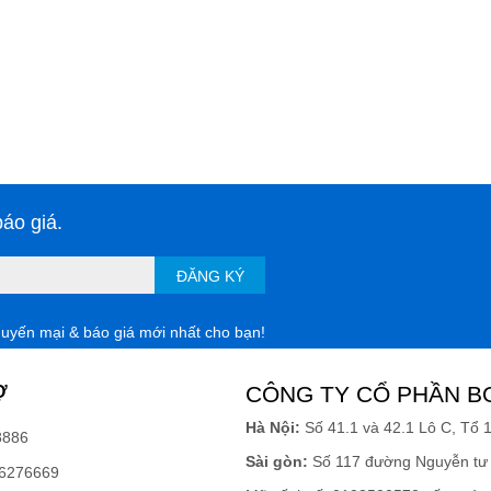
áo giá.
ĐĂNG KÝ
huyến mại & báo giá mới nhất cho bạn!
Ợ
CÔNG TY CỔ PHẦN B
Hà Nội:
Số 41.1 và 42.1 Lô C, Tổ 
8886
Sài gòn:
Số 117 đường Nguyễn tư 
6276669