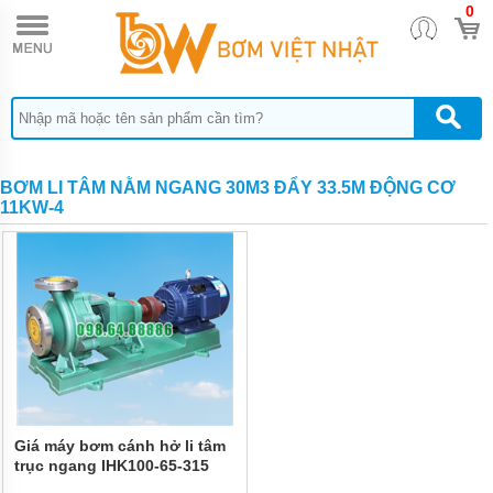
0
TRANG
CHỦ
MÁY BƠM
BÁNH RĂNG
HEBEI
HENGSHENG
MÁY
BƠM LI TÂM NẰM NGANG 30M3 ĐẨY 33.5M ĐỘNG CƠ
BƠM
11KW-4
BÁNH
RĂNG
PIUSI
MÁY
BƠM
BÁNH
RĂNG
TUTHILL
MÁY
BƠM
BÁNH
Giá máy bơm cánh hở li tâm
RĂNG
FURNAN
trục ngang IHK100-65-315
động cơ 75 kw