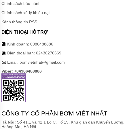
Chính sách bảo hành
MÁY
Chính sách xử lý khiếu nại
BƠM
BÁNH
Kênh thông tin RSS
RĂNG
VIKING
ĐIỆN THOẠI HỖ TRỢ
MÁY
BƠM
Kinh doanh:
0986488886
BÁNH
RĂNG
Điện thoại bàn:
02436276669
KCB
Email:
bomvietnhat@gmail.com
MÁY
Viber: +84986488886
BƠM
BÁNH
RĂNG
2CY
VÀ
YCB
MÁY
BƠM
CÔNG TY CỔ PHẦN BƠM VIỆT NHẬT
BÁNH
RĂNG
Hà Nội:
Số 41.1 và 42.1 Lô C, Tổ 19, Khu giãn dân Khuyến Lương,
SUNNY
Hoàng Mai, Hà Nội.
KING