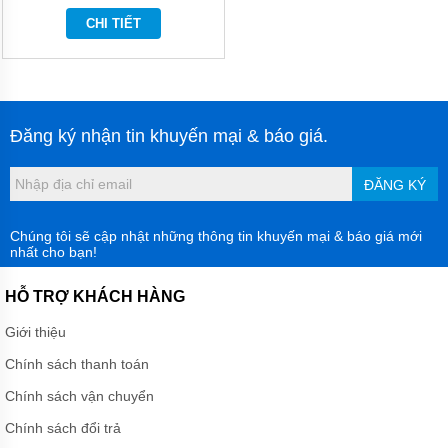
MÁY
CHI TIẾT
BƠM
BÁNH
RĂNG
VARISCO
MÁY
BƠM
Đăng ký nhận tin khuyến mại & báo giá.
BÁNH
RĂNG
NATION
ĐĂNG KÝ
PUMP -
NTP
Chúng tôi sẽ cập nhật những thông tin khuyến mại & báo giá mới
MÁY BƠM
nhất cho bạn!
BÁNH
RĂNG
INTERNAL
HỖ TRỢ KHÁCH HÀNG
GEAR
PUMP
Giới thiệu
MÁY
Chính sách thanh toán
BƠM
BÁNH
Chính sách vận chuyển
RĂNG
LOBE -
Chính sách đổi trả
DONJOY